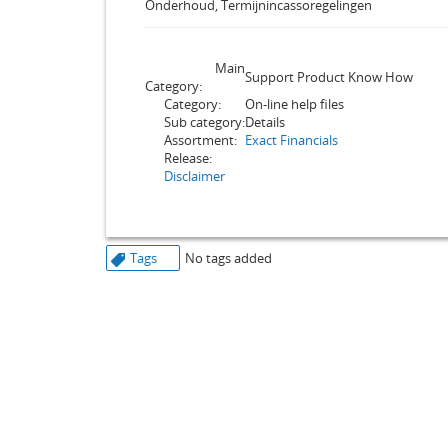
Onderhoud, Termijnincassoregelingen
Main
Support Product Know How
Category:
Category:
On-line help files
Sub category:
Details
Assortment:
Exact Financials
Release:
Disclaimer
Tags
No tags added