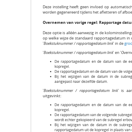
Deze instelling heeft geen invloed op automatis
worden gegenereerd tijdens het afletteren of afbo
Overnemen van vorige regel: Rapportage dat
Deze optie is alléén aanwezig in de kolominstelli
op welke wijze de standaard rapportagedatum in d
'
Boekstuknummer / rapportagedatum link
' in de
groo
'
Boekstuknummer / rapportagedatum link
' en '
Overn
De rapportagedatum en de datum van de ee
kopregel.
De rapportagedatum en de datum van de volge
Bij het wijzigen van de datum in de subre
aangepast naar dezelfde datum.
'
Boekstuknummer / rapportagedatum link
' is aa
uitgevinkt:
De rapportagedatum en de datum van de ee
kopregel.
De rapportagedatum van de volgende subregel
wordt echter gekopieerd van de subregel erbo
Bij het wijzigen van de datum in de subre
rapportagedatum uit de kopregel in plaats van 