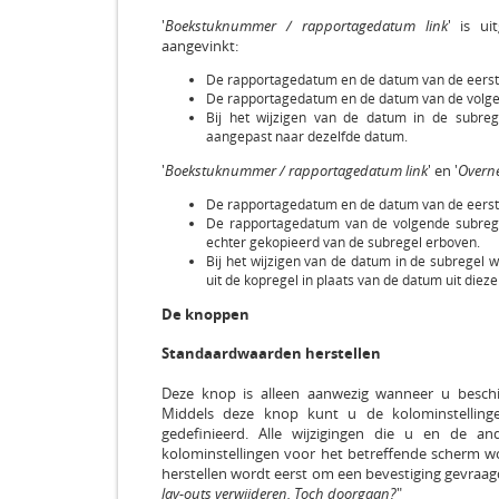
'
Boekstuknummer / rapportagedatum link
' is ui
aangevinkt:
De rapportagedatum en de datum van de eerst
De rapportagedatum en de datum van de volge
Bij het wijzigen van de datum in de subreg
aangepast naar dezelfde datum.
'
Boekstuknummer / rapportagedatum link
' en '
Overn
De rapportagedatum en de datum van de eerst
De rapportagedatum van de volgende subrege
echter gekopieerd van de subregel erboven.
Bij het wijzigen van de datum in de subregel
uit de kopregel in plaats van de datum uit dieze
De knoppen
Standaardwaarden herstellen
Deze knop is alleen aanwezig wanneer u besch
Middels deze knop kunt u de kolominstelling
gedefinieerd. Alle wijzigingen die u en de a
kolominstellingen voor het betreffende scherm
herstellen wordt eerst om een bevestiging gevraagd
lay-outs verwijderen. Toch doorgaan?
"