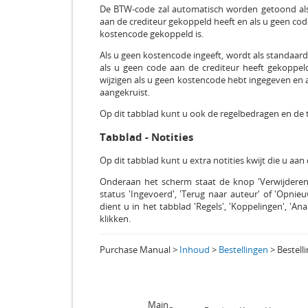
De BTW-code zal automatisch worden getoond als
aan de crediteur gekoppeld heeft en als u geen cod
kostencode gekoppeld is.
Als u geen kostencode ingeeft, wordt als standaar
als u geen code aan de crediteur heeft gekoppel
wijzigen als u geen kostencode hebt ingegeven en a
aangekruist.
Op dit tabblad kunt u ook de regelbedragen en de t
Tabblad - Notities
Op dit tabblad kunt u extra notities kwijt die u aan
Onderaan het scherm staat de knop 'Verwijderen'
status 'Ingevoerd', 'Terug naar auteur' of 'Opnieu
dient u in het tabblad 'Regels', 'Koppelingen', 'An
klikken.
Purchase Manual >
Inhoud
>
Bestellingen
> Bestell
XMNineSevenMX
Main