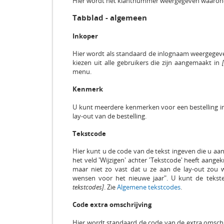
Hier wordt het klantnummer weergegeven waaronde
Tabblad - algemeen
Inkoper
Hier wordt als standaard de inlognaam weergegeven
kiezen uit alle gebruikers die zijn aangemaakt in
menu.
Kenmerk
U kunt meerdere kenmerken voor een bestelling in
lay-out van de bestelling.
Tekstcode
Hier kunt u de code van de tekst ingeven die u aan 
het veld 'Wijzigen' achter 'Tekstcode' heeft aangek
maar niet zo vast dat u ze aan de lay-out zou w
wensen voor het nieuwe jaar". U kunt de teks
tekstcodes]
. Zie
Algemene tekstcodes
.
Code extra omschrijving
Hier wordt standaard de code van de extra omschri