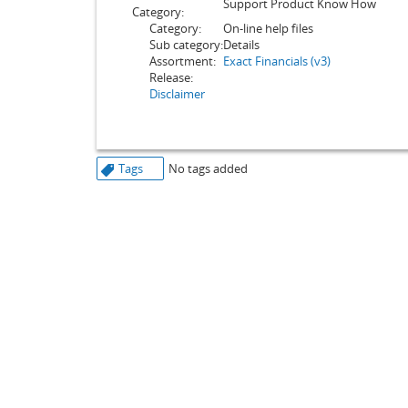
Support Product Know How
Category:
Category:
On-line help files
Sub category:
Details
Assortment:
Exact Financials (v3)
Release:
Disclaimer
Tags
No tags added