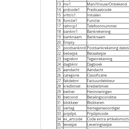
13
mv1
Man/Vrouw/Onbekend.
14
prdcode1
Predicaatcode
15
vrlttrs1
Initialen
16
functie1
Functie
17
telnrcp1
Telefoonnummer
18
banknr1
Bankrekening
19
banknaam
Banknaam
20
Empty
-
21
postbanknrd
Postbankrekening debit
22
betwijze
Betaalwijze
23
tegreknr
Tegenrekening
24
dagbknr
Dagboek
25
aandacht
Aandacht
26
categorie
Classificatie
27
fakdebnr
Factuurdebiteur
28
kredlimiet
kredietlimiet
29
bether
Herinneringen
30
betcond
Betalingsconditie
31
blokkeer
Blokkeren
32
verteg
Vertegenwoordiger
33
prijslijst
Prijslijstcode
34
ex_artcode
Code extra artikelomschr
35
levwijze
Leveringswijze