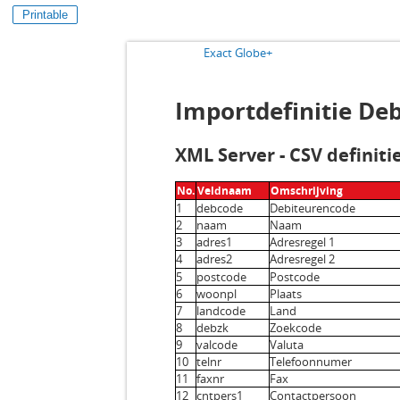
Printable
Exact Globe+
Importdefinitie De
XML Server - CSV definit
No.
Veldnaam
Omschrijving
1
debcode
Debiteurencode
2
naam
Naam
3
adres1
Adresregel 1
4
adres2
Adresregel 2
5
postcode
Postcode
6
woonpl
Plaats
7
landcode
Land
8
debzk
Zoekcode
9
valcode
Valuta
10
telnr
Telefoonnumer
11
faxnr
Fax
12
cntpers1
Contactpersoon