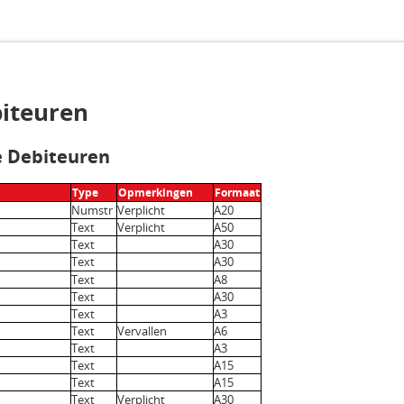
biteuren
ie Debiteuren
Type
Opmerkingen
Formaat
Numstr
Verplicht
A20
Text
Verplicht
A50
Text
A30
Text
A30
Text
A8
Text
A30
Text
A3
Text
Vervallen
A6
Text
A3
Text
A15
Text
A15
Text
Verplicht
A30