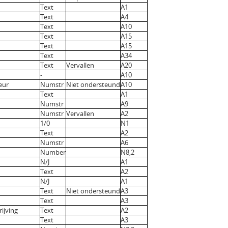
Text
A1
Text
A4
Text
A10
Text
A15
Text
A15
Text
A34
Text
Vervallen
A20
-
A10
eur
Numstr
Niet ondersteund
A10
Text
A1
Numstr
A9
Numstr
Vervallen
A2
1/0
N1
Text
A2
Numstr
A6
Number
N8,2
N/J
A1
Text
A2
N/J
A1
Text
Niet ondersteund
A3
Text
A3
ijving
Text
A2
Text
A3