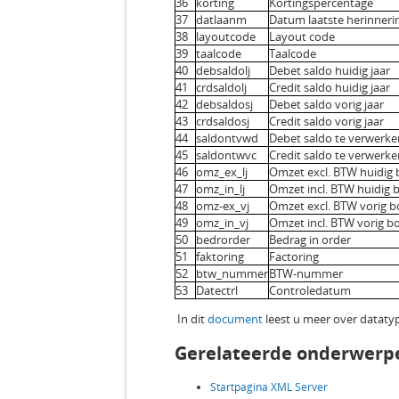
36
korting
Kortingspercentage
37
datlaanm
Datum laatste herinneri
38
layoutcode
Layout code
39
taalcode
Taalcode
40
debsaldolj
Debet saldo huidig jaar
41
crdsaldolj
Credit saldo huidig jaar
42
debsaldosj
Debet saldo vorig jaar
43
crdsaldosj
Credit saldo vorig jaar
44
saldontvwd
Debet saldo te verwerke
45
saldontwvc
Credit saldo te verwerke
46
omz_ex_lj
Omzet excl. BTW huid
47
omz_in_lj
Omzet incl. BTW huidig 
48
omz-ex_vj
Omzet excl. BTW vorig b
49
omz_in_vj
Omzet incl. BTW vorig b
50
bedrorder
Bedrag in order
51
faktoring
Factoring
52
btw_nummer
BTW-nummer
53
Datectrl
Controledatum
In dit
document
leest u meer over dataty
Gerelateerde onderwerp
Startpagina XML Server