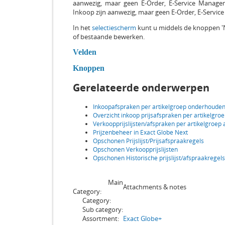
aanwezig, maar geen E-Order, E-Service Manage
Inkoop zijn aanwezig, maar geen E-Order, E-Servic
In het
selectiescherm
kunt u middels de knoppen 'N
of bestaande bewerken.
Velden
Knoppen
Gerelateerde onderwerpen
Inkoopafspraken per artikelgroep onderhoude
Overzicht inkoop prijsafspraken per artikelgro
Verkoopprijslijsten/afspraken per artikelgro
Prijzenbeheer in Exact Globe Next
Opschonen Prijslijst/Prijsafspraakregels
Opschonen Verkoopprijslijsten
Opschonen Historische prijslijst/afspraakregels
Main
Attachments & notes
Category:
Category:
Sub category:
Assortment:
Exact Globe+