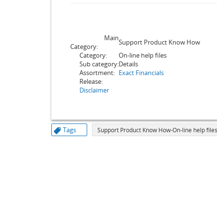
Main
Support Product Know How
Category:
Category:
On-line help files
Sub category:
Details
Assortment:
Exact Financials
Release:
Disclaimer
Tags
Support Product Know How-On-line help files