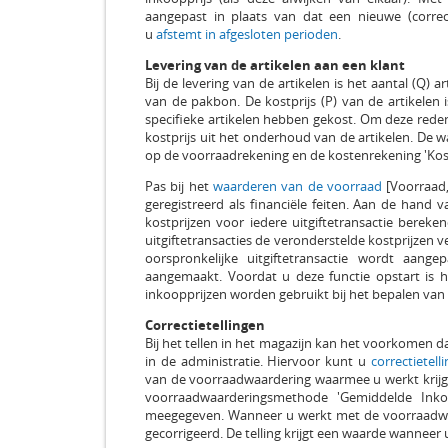
aangepast in plaats van dat een nieuwe (correc
u
afstemt in afgesloten perioden
.
Levering van de artikelen aan een klant
Bij de levering van de artikelen is het aantal (Q) 
van de pakbon. De kostprijs (P) van de artikelen 
specifieke artikelen hebben gekost. Om deze reden 
kostprijs uit het onderhoud van de artikelen. De w
op de voorraadrekening en de kostenrekening 'Kost
Pas bij het
waarderen van de voorraad
[Voorraad,
geregistreerd als financiële feiten. Aan de hand
kostprijzen voor iedere uitgiftetransactie bereke
uitgiftetransacties de veronderstelde kostprijzen
oorspronkelijke uitgiftetransactie wordt aang
aangemaakt. Voordat u deze functie opstart is h
inkoopprijzen worden gebruikt bij het bepalen van d
Correctietellingen
Bij het tellen in het magazijn kan het voorkomen d
in de administratie. Hiervoor kunt u
correctietell
van de voorraadwaardering waarmee u werkt krijgt
voorraadwaarderingsmethode 'Gemiddelde Inko
meegegeven. Wanneer u werkt met de voorraadwaar
gecorrigeerd. De telling krijgt een waarde wanneer