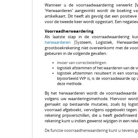
Wanneer u de voorraadwaardering verwerkt [V
'Herwaarderen' aangevinkt wordt de boeking va
artikelkaart.
Dit heeft als gevolg dat een positie
voor de tweede keer wordt opgestart. Een negatieve 
Voorraadherwaardering
Als laatste stap in de voorraadwaardering 
herwaarderen
[Sy
steem, Logistiek, Herwaard
grootboekrekening niet overeenkomt met de voor
gebeuren in de volgende gevallen:
invoer van correctietellingen.
logistiek afstemmen of het waarderen van de v
logistiek afstemmen resulteert in een voorr
bijvoorbeeld VVP is, is de voorraadwaarde op
deze methode
.
Bij het herwaarderen wordt de voorraadwaarde
volgens uw waarderingsmethode. Hiervoor word
gemaakt op bestaande mutaties, zoals bij logi
voorraad afgeboekt, vervolgens opgeboekt tegen
rekening prijsverschillen, die u heeft gedefiniee
rekening kunt u indien gewenst wijzigen in een rek
De functie voorraadherwaardering kunt u tevens g