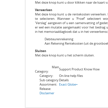
Met deze knop kunt u door klikken naar de kaart v
Verwerken
Met deze knop kunt u de rentekosten verwerken. Bij
te selecteren. Wanneer u 'Proef' selecteert 
'Verslag' aangeven of u een samenvatting of gedetai
er wel een mutatie aangemaakt voor het bedrag ui
in het memoriaaldagboek dat u in het verwerkensc
Debiteurenrekening
Aan Rekening Rentekosten (uit de grootboek
Sluiten
Met deze knop kunt u het scherm sluiten.
Main
Support Product Know How
Category:
Category:
On-line help files
Sub category:
Details
Assortment:
Exact Globe+
Release:
Disclaimer