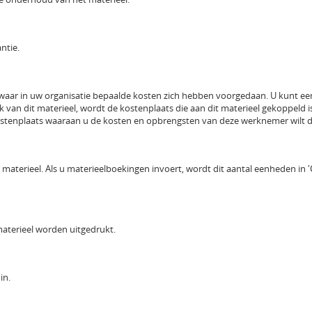
ntie.
ar in uw organisatie bepaalde kosten zich hebben voorgedaan. U kunt een 
van dit materieel, wordt de kostenplaats die aan dit materieel gekoppeld is,
kostenplaats waaraan u de kosten en opbrengsten van deze werknemer wilt
terieel. Als u materieelboekingen invoert, wordt dit aantal eenheden in 'Co
 materieel worden uitgedrukt.
in.