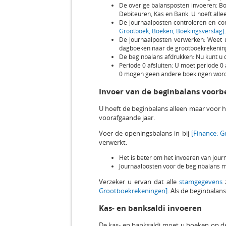
De overige balansposten invoeren: Bo
Debiteuren, Kas en Bank. U hoeft all
De journaalposten controleren en cor
Grootboek, Boeken, Boekingsverslag]
De journaalposten verwerken: Weet u 
dagboeken naar de grootboekrekenin
De beginbalans afdrukken: Nu kunt u d
Periode 0 afsluiten: U moet periode 
0 mogen geen andere boekingen word
Invoer van de beginbalans voorb
U hoeft de beginbalans alleen maar voor h
voorafgaande jaar.
Voer de openingsbalans in bij
[Finance: 
verwerkt.
Het is beter om het invoeren van jour
Journaalposten voor de beginbalans m
Verzeker u ervan dat alle
stamgegevens
z
Grootboekrekeningen]
. Als de beginbalan
Kas- en banksaldi invoeren
De kas- en banksaldi moet u boeken op de 