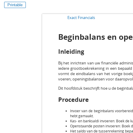
Printable
Exact Financials
Beginbalans en ope
Inleiding
Bij het inrichten van uw financiële admin
iedere grootboekrekening in een bepaald 
vormt de eindbalans van het vorige boekj
voeren; openingsbalansen voor daaropvol
Dit hoofdstuk beschrijft hoe u de beginbal
Procedure
Invoer van de beginbalans voorbereid
hebt gemaakt.
Kas- en banksaldi invoeren: Boek de k
Openstaande posten invoeren: Boek de
Het saldo van de tussenrekening bepa