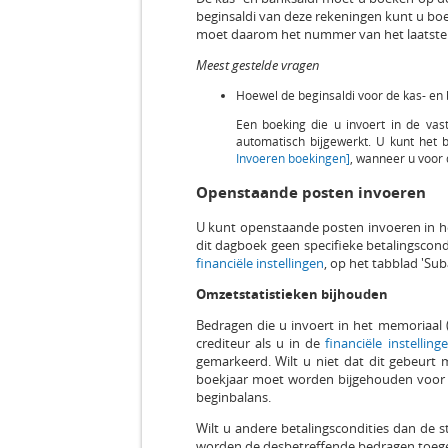
beginsaldi van deze rekeningen kunt u bo
moet daarom het nummer van het laatste af
Meest gestelde vragen
Hoewel de beginsaldi voor de kas- en
Een boeking die u invoert in de va
automatisch bijgewerkt. U kunt het 
Invoeren boekingen]
, wanneer u voor d
Openstaande posten invoeren
U kunt openstaande posten invoeren in he
dit dagboek geen specifieke betalingscond
financiële instellingen
, op het tabblad 'Su
Omzetstatistieken bijhouden
Bedragen die u invoert in het memoriaal 
crediteur als u in de
financiële instellin
gemarkeerd. Wilt u niet dat dit gebeurt 
boekjaar moet worden bijgehouden voor pe
beginbalans.
Wilt u andere betalingscondities dan de 
worden de desbetreffende bedragen toegev