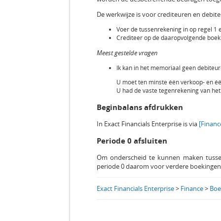
De werkwijze is voor crediteuren en debit
Voer de tussenrekening in op regel 1 
Crediteer op de daaropvolgende boeki
Meest gestelde vragen
Ik kan in het memoriaal geen debiteu
U moet ten minste één verkoop- en éé
U had de vaste tegenrekening van het 
Beginbalans afdrukken
In Exact Financials Enterprise is via
[Financ
Periode 0 afsluiten
Om onderscheid te kunnen maken tussen
periode 0 daarom voor verdere boekingen af
Exact Financials Enterprise
>
Finance
>
Boe