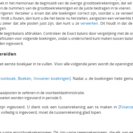
ek in het memoriaal de beginsaldi van de overige grootboekrekeningen, dat wil
een de nummers van de grootboekrekeningen en de juiste bedragen in te voeren.
rigeren: Verzeker u ervan dat alle boekingen correct zijn, voordat u ze verwer
. Vindt u fouten, dan kunt u die het beste nu herstellen, aangezien een verwerkte b
zeker dat alle posten juist zijn, dan kunt u ze
verwerken
. Dit houdt in dat 
gen.
e beginbalans afdrukken. Controleer de Exact balans door vergelijking met de o
0 afsluiten voor volgende boekingen, zodat u onderscheid kunt maken tussen bal
en ingevoerd.
ereiden
et eerste boekjaar in te vullen. Voor alle volgende jaren wordt de opening
Grootboek, Boeken, Invoeren boekingen]
. Nadat u de boekingen hebt gem
naalposten te oefenen in de voorbeeldadministratie.
oeten worden ingevoerd in periode 0.
ijn ingevoerd. U dient ook een tussenrekening aan te maken in
[Financ
s volledig is ingevoerd, moet de tussenrekening glad lopen.
juiste grootboekrekeningen. Dit zijn vaste tegenrekeningen, die elk aan e