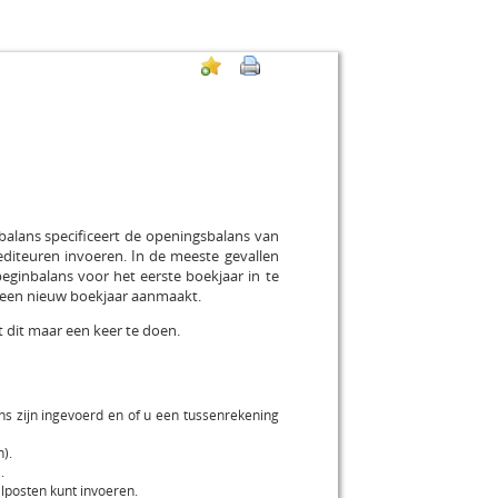
balans specificeert de openingsbalans van
editeuren invoeren. In de meeste gevallen
eginbalans voor het eerste boekjaar in te
 een nieuw boekjaar aanmaakt.
t dit maar een keer te doen.
ns zijn ingevoerd en of u een tussenrekening
).
.
lposten kunt invoeren.