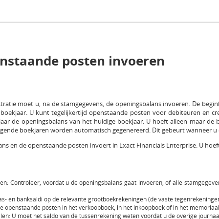
nstaande posten invoeren
istratie moet u, na de stamgegevens, de openingsbalans invoeren. De begin
boekjaar. U kunt tegelijkertijd openstaande posten voor debiteuren en cr
aar de openingsbalans van het huidige boekjaar. U hoeft alleen maar de b
gende boekjaren worden automatisch gegenereerd. Dit gebeurt wanneer u
ans en de openstaande posten invoert in Exact Financials Enterprise. U hoef
en: Controleer, voordat u de openingsbalans gaat invoeren, of alle stamgegeve
as- en banksaldi op de relevante grootboekrekeningen (de vaste tegenrekeningen
 openstaande posten in het verkoopboek, in het inkoopboek of in het memoriaal
len: U moet het saldo van de tussenrekening weten voordat u de overige journaa