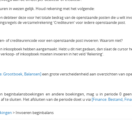
euren in wezen gelijk. Houd rekening met het volgende:
en debiteer deze voor het totale bedrag van de openstaande posten die u wilt inv
ngsregels de verzamelrekening 'Crediteuren' voor iedere openstaande post.
ren- of crediteurencode voor een openstaande post invoeren. Waarom niet?
n inkoopboek hebben aangemaakt. Hebt u dit niet gedaan, dan slaat de cursor he
verkoop- of inkoopboek moeten invoeren in het veld 'Rekening'.
e: Grootboek, Balansen]
een grote verscheidenheid aan overzichten van op
 beginbalansboekingen en andere boekingen, mag u in periode 0 geen
 te sluiten. Het afsluiten van de periode doet u via
[Finance: Bestand, Fina
kingen
> Invoeren beginbalans