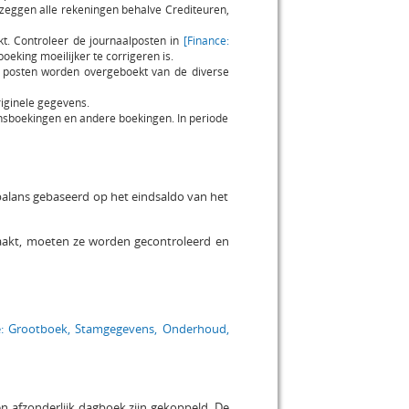
 zeggen alle rekeningen behalve Crediteuren,
kt. Controleer de journaalposten in
[Finance:
oeking moeilijker te corrigeren is.
de posten worden overgeboekt van de diverse
riginele gegevens.
ansboekingen en andere boekingen. In periode
sbalans gebaseerd op het eindsaldo van het
aakt, moeten ze worden gecontroleerd en
e: Grootboek, Stamgegevens, Onderhoud,
en afzonderlijk dagboek zijn gekoppeld. De