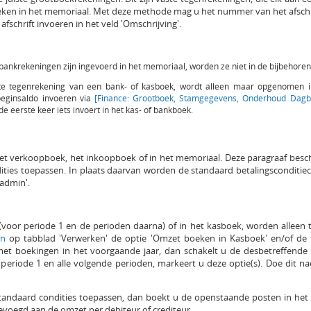
eken in het memoriaal. Met deze methode mag u het nummer van het afschr
schrift invoeren in het veld 'Omschrijving'.
 bankrekeningen zijn ingevoerd in het memoriaal, worden ze niet in de bijbeh
ste tegenrekening van een bank- of kasboek, wordt alleen maar opgenomen in
beginsaldo invoeren via
[Finance: Grootboek, Stamgegevens, Onderhoud Dagb
e eerste keer iets invoert in het kas- of bankboek.
t verkoopboek, het inkoopboek of in het memoriaal. Deze paragraaf beschri
ities toepassen. In plaats daarvan worden de standaard betalingsconditiec
badmin'.
(voor periode 1 en de perioden daarna) of in het kasboek, worden alleen
gen
op tabblad 'Verwerken' de optie 'Omzet boeken in Kasboek' en/of de
met boekingen in het voorgaande jaar, dan schakelt u de desbetreffende in
riode 1 en alle volgende perioden, markeert u deze optie(s). Doe dit na
standaard condities toepassen, dan boekt u de openstaande posten in het
oegd aan de omzet per debiteur of crediteur.