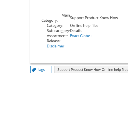
Main
Support Product Know How
Category:
Category:
On-line help files
Sub category:
Details
Assortment:
Exact Globe+
Release:
Disclaimer
Tags
Support Product Know How-On-line help files