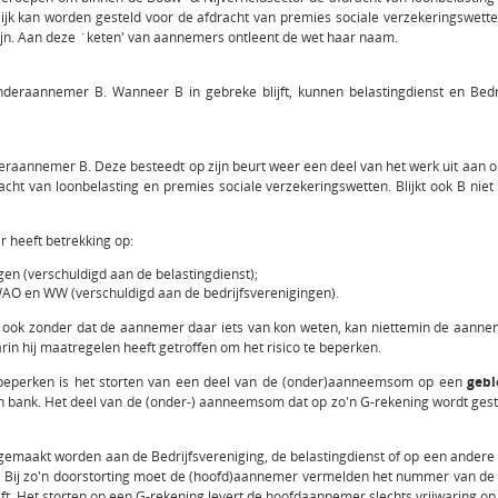
jk kan worden gesteld voor de afdracht van premies sociale verzekeringswette
jn. Aan deze `keten' van aannemers ontleent de wet haar naam.
eraannemer B. Wanneer B in gebreke blijft, kunnen belastingdienst en Bedrij
aannemer B. Deze besteedt op zijn beurt weer een deel van het werk uit aan ond
racht van loonbelasting en premies sociale verzekeringswetten. Blijkt ook B niet
 heeft betrekking op:
en (verschuldigd aan de belastingdienst);
AO en WW (verschuldigd aan de bedrijfsverenigingen).
 ook zonder dat de aannemer daar iets van kon weten, kan niettemin de aannem
in hij maatregelen heeft getroffen om het risico te beperken.
 beperken is het storten van een deel van de (onder)aanneemsom op een
gebl
 bank. Het deel van de (onder-) aanneemsom dat op zo'n G-rekening wordt gest
gemaakt worden aan de Bedrijfsvereniging, de belastingdienst of op een andere 
 Bij zo'n doorstorting moet de (hoofd)aannemer vermelden het nummer van de 
ft. Het storten op een G-rekening levert de hoofdaannemer slechts vrijwaring op t