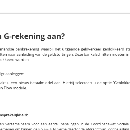
n G-rekening aan?
rlandse bankrekening waarbij het uitgaande geldverkeer geblokkeerd sta
riften naar aanleiding van de geldstortingen. Deze bankafschriften moeten 
lokkeerd worden.
lgt aanleggen:
t u een nieuw betaalmiddel aan. Hierbij selecteert u de optie 'Geblokke
ash Flow module.
nsprakelijkheid:
een verzamelnaam voor een aantal bepalingen in de Coördinatiewet Sociale 
 geroepen om binnen de Bouw- & Nijverheidsector de afdracht van loonbelastin