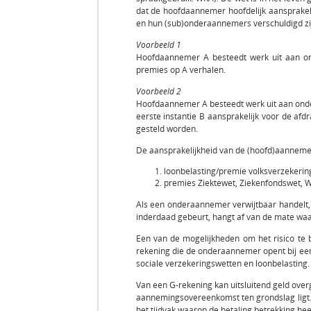
dat de hoofdaannemer hoofdelijk aansprakeli
en hun (sub)onderaannemers verschuldigd zi
Voorbeeld 1
Hoofdaannemer A besteedt werk uit aan ond
premies op A verhalen.
Voorbeeld 2
Hoofdaannemer A besteedt werk uit aan onder
eerste instantie B aansprakelijk voor de afd
gesteld worden.
De aansprakelijkheid van de (hoofd)aannemer
loonbelasting/premie volksverzekering
premies Ziektewet, Ziekenfondswet, W
Als een onderaannemer verwijtbaar handelt,
inderdaad gebeurt, hangt af van de mate waar
Een van de mogelijkheden om het risico te
rekening die de onderaannemer opent bij een
sociale verzekeringswetten en loonbelasting.
Van een G-rekening kan uitsluitend geld over
aannemingsovereenkomst ten grondslag ligt.
het tijdvak waarop de betaling betrekking hee