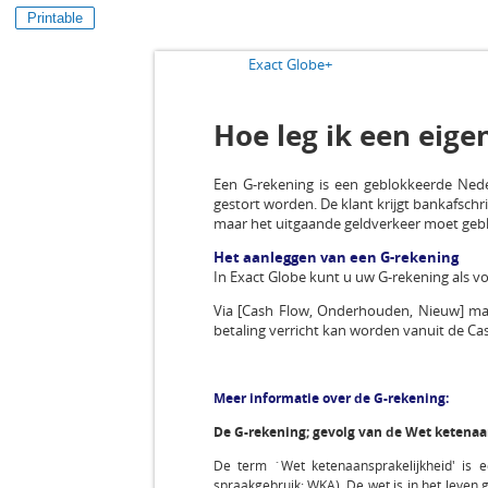
Printable
Exact Globe+
Hoe leg ik een eige
Een G-rekening is een geblokkeerde Nede
gestort worden. De klant krijgt bankafsch
maar het uitgaande geldverkeer moet geb
Het aanleggen van een G-rekening
In Exact Globe kunt u uw G-rekening als vo
Via [Cash Flow, Onderhouden, Nieuw] maak
betaling verricht kan worden vanuit de C
Meer informatie over de G-rekening:
De G-rekening; gevolg van de Wet ketenaa
De term `Wet ketenaansprakelijkheid' is 
spraakgebruik: WKA). De wet is in het leven