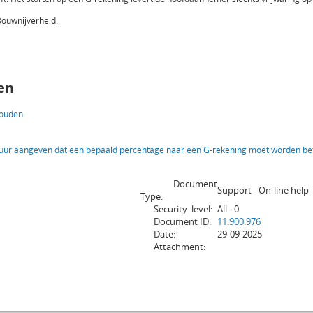
Bouwnijverheid.
en
houden
ctuur aangeven dat een bepaald percentage naar een G-rekening moet worden be
Document
Support - On-line help
Type:
Security level:
All - 0
Document ID:
11.900.976
Date:
29-09-2025
Attachment: