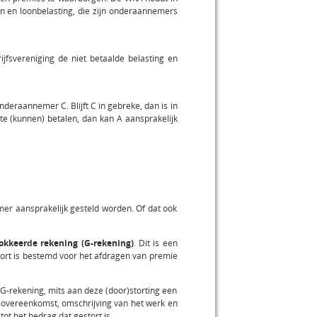
n en loonbelasting, die zijn onderaannemers
fsvereniging de niet betaalde belasting en
eraannemer C. Blijft C in gebreke, dan is in
 te (kunnen) betalen, dan kan A aansprakelijk
er aansprakelijk gesteld worden. Of dat ook
okkeerde rekening (G-rekening)
. Dit is een
ort is bestemd voor het afdragen van premie
G-rekening, mits aan deze (door)storting een
overeenkomst, omschrijving van het werk en
ot het bedrag dat gestort is.